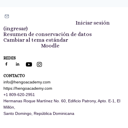
Ponerse en contacto con soporte del sitio
Usted no ha iniciado sesión. (
Iniciar sesión
(ingresar)
)
Resumen de conservación de datos
Cambiar al tema estándar
Impulsado por
Moodle
REDES
CONTACTO
info@hengoacademy.com
https://hengoacademy.com
+1 809-620-2951
Hermanas Roque Martínez No. 60, Edificio Patrony, Apto. E-1,
El
Millón,
Santo Domingo,
República Dominicana