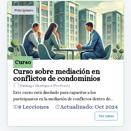
Principiante
Curso
Curso sobre mediación en
conflictos de condominios
Santiago Henríquez (Profesor)
Este curso está diseñado para capacitar a los
participantes en la mediación de conflictos dentro de
comunidades de condominios. A lo largo de 12 horas,
8 Lecciones
Actualizado: Oct 2024
los participantes aprenderán técnicas de resolución de
Ver curso
disputas, estrategias de negociación y métodos de
comunicación efectiva para facilitar la convivencia
y resolver conflictos entre vecinos y administradores. El