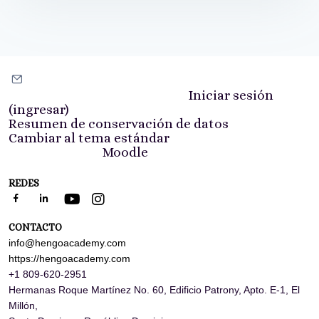
manejo de morosidad, asegurando la estabilidad
financiera y operativa de la comunidad.
Ponerse en contacto con soporte del sitio
Usted no ha iniciado sesión. (
Iniciar sesión
(ingresar)
)
Resumen de conservación de datos
Cambiar al tema estándar
Impulsado por
Moodle
REDES
CONTACTO
info@hengoacademy.com
https://hengoacademy.com
+1 809-620-2951
Hermanas Roque Martínez No. 60, Edificio Patrony, Apto. E-1,
El
Millón,