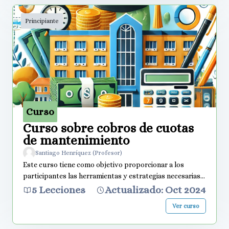
curso combina teoría y práctica, centrándose en el rol
Principiante
del mediador y las herramientas necesarias
para gestionar situaciones de conflicto en un entorno de
comunidad.
Curso
Curso sobre cobros de cuotas
de mantenimiento
Santiago Henríquez (Profesor)
Este curso tiene como objetivo proporcionar a los
participantes las herramientas y estrategias necesarias
para la gestión eficiente del cobro de cuotas
5 Lecciones
Actualizado: Oct 2024
de mantenimiento en comunidades y condominios. A lo
Ver curso
largo de 12 horas, los participantes aprenderán técnicas
para optimizar los procesos de facturación, cobranza y