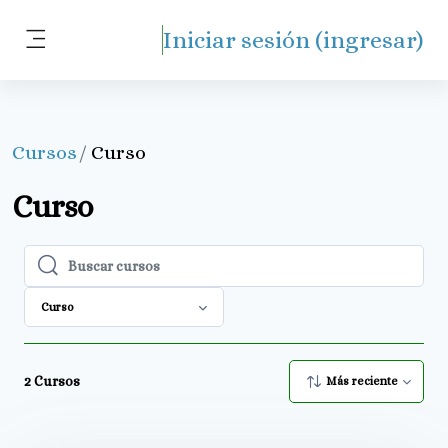
Saltar al contenido principal
Iniciar sesión (ingresar)
Pánel lateral
Cursos
Curso
Curso
Buscar cursos
Buscar cursos
Curso
2
Cursos
Más reciente